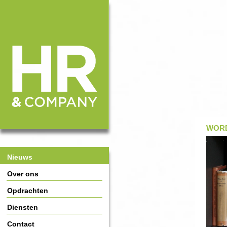
HR & Company
Main Page Navigation
WORD
Nieuws
Over ons
Opdrachten
Diensten
Contact