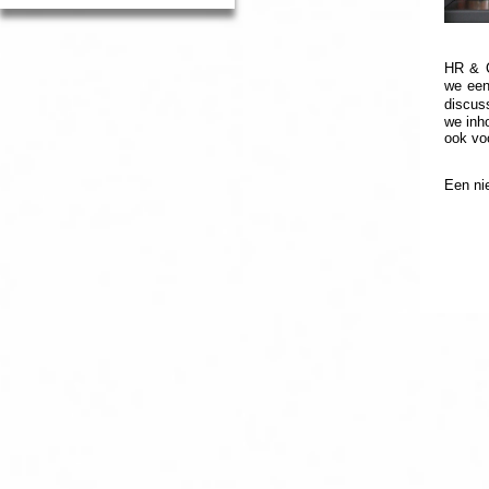
HR & C
we een
discus
we inho
ook voo
Een nie