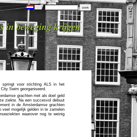
s in beweging krijgen
ringt voor stichting ALS in het
City Swim georganiseerd.
rdamse grachten met als doel geld
ze ziekte. Na een succesvol debuut
enement in de Amsterdamse grachten
o veel
mogelijk gelden in te zamelen
nuwziekten waarover nog te weinig