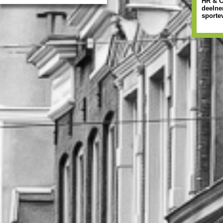
HR & 
deelne
sporte