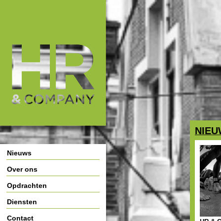
HR & Company
Main Page Navigation
NIEU
Nieuws
Over ons
Opdrachten
Diensten
Contact