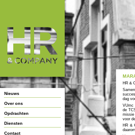
HR & Company
Main Page Navigation
MARA
HR & C
Samen
Nieuws
succes
dag vo
Over ons
VUmc C
de TCS
Opdrachten
missie
voor d
Diensten
HR & C
daarom
Contact