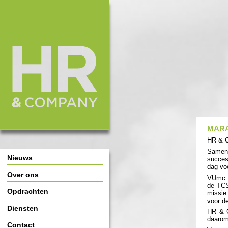
HR & Company
Main Page Navigation
MARA
HR & C
Samen
Nieuws
succes
dag vo
Over ons
VUmc C
de TCS
Opdrachten
missie
voor d
Diensten
HR & C
daarom
Contact