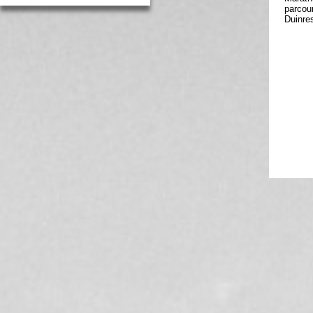
parcou
Duinres